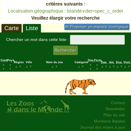
critères suivants :
Localisation géographique : Islande∨der=spec_c_order
Veuillez élargir votre recherche
✉ Proposer un espace zoologique
Carte
Liste
Chercher un mot dans cette liste :
Cont.
Pays
Ouv.
Ferm.
Région
Ville
Nom du zoo
Catégorie
Sup.
Ani.
Esp.
Visit.
▲
▲
▲
▲
▲
▼
▲
▼
▲
▼
▲
▼
▲
▼
▲
▼
▲
▼
▲
▼
▼
▼
▼
▼
Contact
Newsletter
Plan du site
Mentions légales
Journal des mises à jour