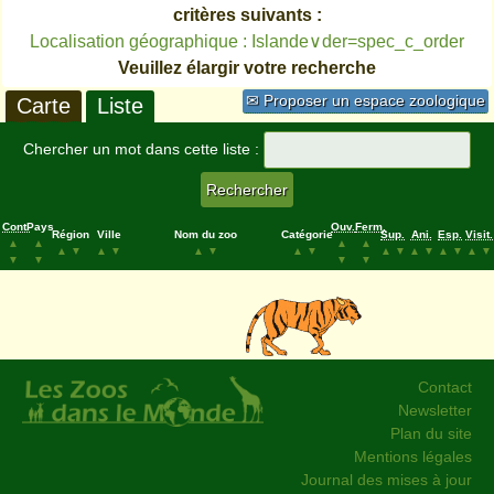
critères suivants :
Localisation géographique : Islande∨der=spec_c_order
Veuillez élargir votre recherche
✉ Proposer un espace zoologique
Carte
Liste
Chercher un mot dans cette liste :
Cont.
Pays
Ouv.
Ferm.
Région
Ville
Nom du zoo
Catégorie
Sup.
Ani.
Esp.
Visit.
▲
▲
▲
▲
▲
▼
▲
▼
▲
▼
▲
▼
▲
▼
▲
▼
▲
▼
▲
▼
▼
▼
▼
▼
Contact
Newsletter
Plan du site
Mentions légales
Journal des mises à jour