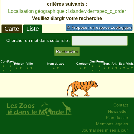
critères suivants :
Localisation géographique : Islande∨der=spec_c_order
Veuillez élargir votre recherche
✉ Proposer un espace zoologique
Carte
Liste
Chercher un mot dans cette liste :
Cont.
Pays
Ouv.
Ferm.
Région
Ville
Nom du zoo
Catégorie
Sup.
Ani.
Esp.
Visit.
▲
▲
▲
▲
▲
▼
▲
▼
▲
▼
▲
▼
▲
▼
▲
▼
▲
▼
▲
▼
▼
▼
▼
▼
Contact
Newsletter
Plan du site
Mentions légales
Journal des mises à jour