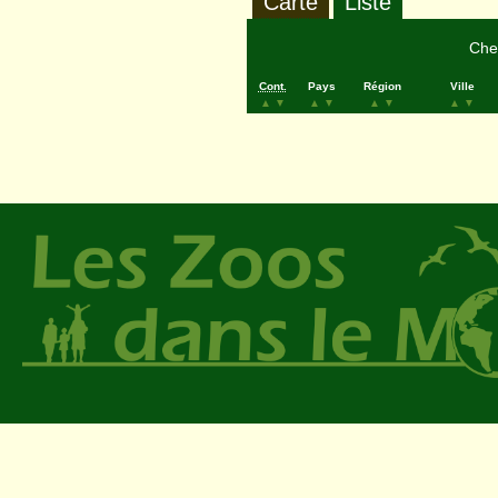
Carte
Liste
Cher
Cont.
Pays
Région
Ville
▲
▼
▲
▼
▲
▼
▲
▼