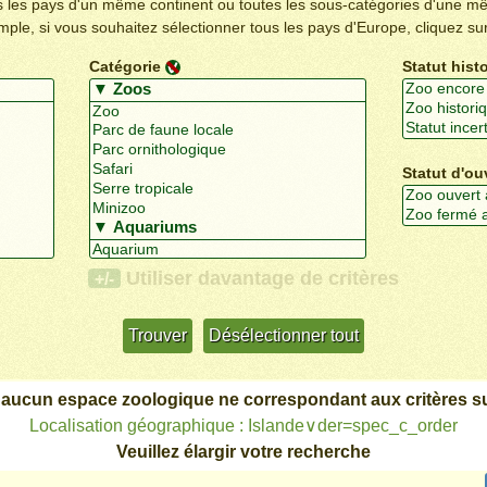
us les pays d'un même continent ou toutes les sous-catégories d'une m
emple, si vous souhaitez sélectionner tous les pays d'Europe, cliquez su
Catégorie
Statut hist
Statut d'ou
Utiliser davantage de critères
+/-
 aucun espace zoologique ne correspondant aux critères su
Localisation géographique : Islande∨der=spec_c_order
Veuillez élargir votre recherche