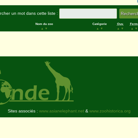
cher un mot dans cette liste :
Nom du zoo
Catégorie
Ouv.
Ferm
▲
▼
▲
▼
▲
▼
▲
▼
Sites associés :
www.asianelephant.net
&
www.zoohistorica.org