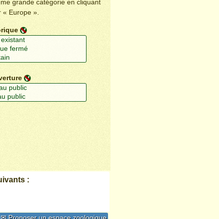
ême grande catégorie en cliquant
r « Europe ».
orique
verture
ivants :
✉ Proposer un espace zoologique