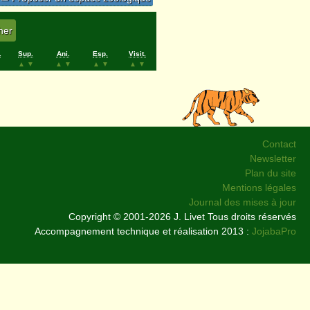
.
Sup.
Ani.
Esp.
Visit.
▲
▼
▲
▼
▲
▼
▲
▼
Contact
Newsletter
Plan du site
Mentions légales
Journal des mises à jour
Copyright © 2001-2026 J. Livet Tous droits réservés
Accompagnement technique et réalisation 2013 :
JojabaPro