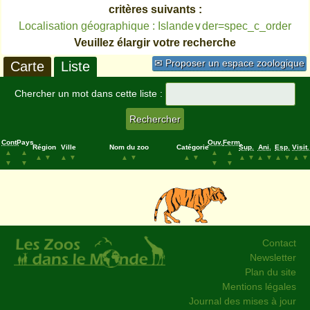
critères suivants :
Localisation géographique : Islande∨der=spec_c_order
Veuillez élargir votre recherche
✉ Proposer un espace zoologique
Carte
Liste
Chercher un mot dans cette liste :
Cont.
Pays
Ouv.
Ferm.
Région
Ville
Nom du zoo
Catégorie
Sup.
Ani.
Esp.
Visit.
▲
▲
▲
▲
▲
▼
▲
▼
▲
▼
▲
▼
▲
▼
▲
▼
▲
▼
▲
▼
▼
▼
▼
▼
Contact
Newsletter
Plan du site
Mentions légales
Journal des mises à jour