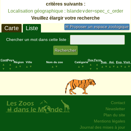
critères suivants :
Localisation géographique : Islande∨der=spec_c_order
Veuillez élargir votre recherche
✉ Proposer un espace zoologique
Carte
Liste
Chercher un mot dans cette liste :
Cont.
Pays
Ouv.
Ferm.
Région
Ville
Nom du zoo
Catégorie
Sup.
Ani.
Esp.
Visit.
▲
▲
▲
▲
▲
▼
▲
▼
▲
▼
▲
▼
▲
▼
▲
▼
▲
▼
▲
▼
▼
▼
▼
▼
Contact
Newsletter
Plan du site
Mentions légales
Journal des mises à jour