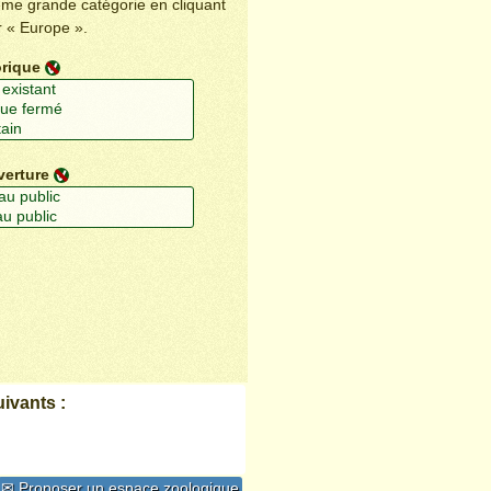
ême grande catégorie en cliquant
r « Europe ».
orique
verture
ivants :
✉ Proposer un espace zoologique