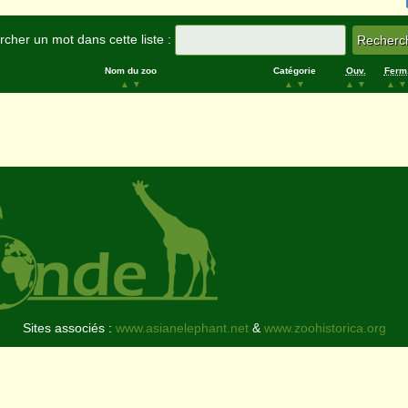
cher un mot dans cette liste :
Nom du zoo
Catégorie
Ouv.
Ferm
▲
▼
▲
▼
▲
▼
▲
▼
Sites associés :
www.asianelephant.net
&
www.zoohistorica.org