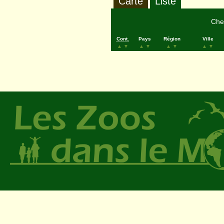
Carte
Liste
Cher
Cont.
Pays
Région
Ville
▲
▼
▲
▼
▲
▼
▲
▼