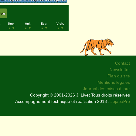
.
Sup.
Ani.
Esp.
Visit.
▲
▼
▲
▼
▲
▼
▲
▼
Contact
Newsletter
Plan du site
Mentions légales
Journal des mises à jour
Copyright © 2001-2026 J. Livet Tous droits réservés
Accompagnement technique et réalisation 2013 :
JojabaPro