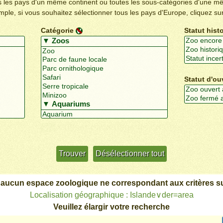
us les pays d'un même continent ou toutes les sous-catégories d'une m
emple, si vous souhaitez sélectionner tous les pays d'Europe, cliquez su
Catégorie
Statut hist
Statut d'ou
Utiliser davantage de critères
+/-
 aucun espace zoologique ne correspondant aux critères su
Localisation géographique : Islande∨der=area
Veuillez élargir votre recherche