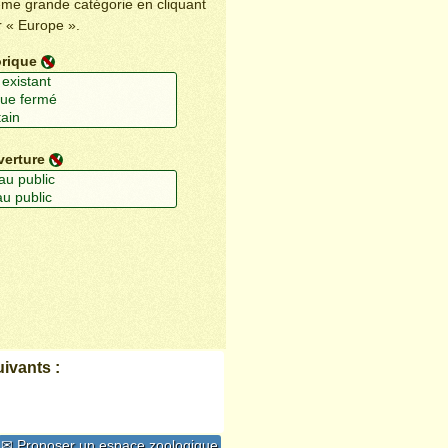
ême grande catégorie en cliquant
r « Europe ».
orique
verture
ivants :
✉ Proposer un espace zoologique