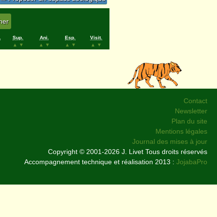
.
Sup.
Ani.
Esp.
Visit.
▲
▼
▲
▼
▲
▼
▲
▼
Contact
Newsletter
Plan du site
Mentions légales
Journal des mises à jour
Copyright © 2001-2026 J. Livet Tous droits réservés
Accompagnement technique et réalisation 2013 :
JojabaPro