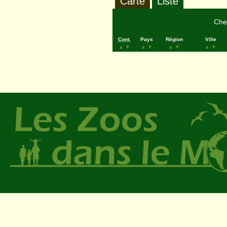
Carte
Liste
Cher
Cont.
Pays
Région
Ville
▲
▼
▲
▼
▲
▼
▲
▼