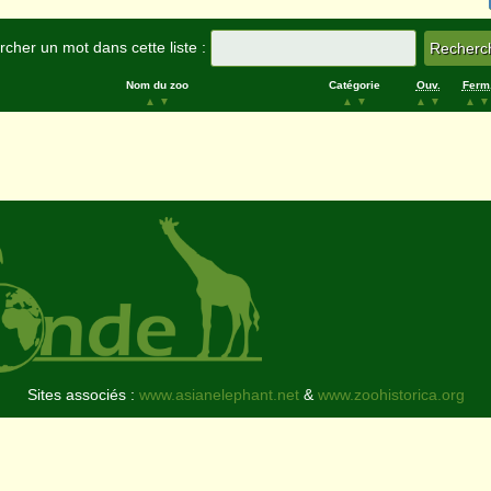
cher un mot dans cette liste :
Nom du zoo
Catégorie
Ouv.
Ferm
▲
▼
▲
▼
▲
▼
▲
▼
Sites associés :
www.asianelephant.net
&
www.zoohistorica.org