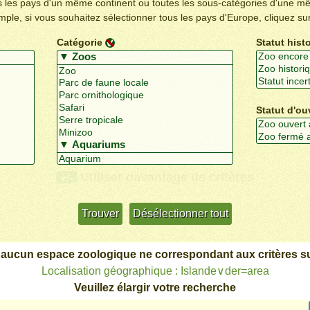
us les pays d'un même continent ou toutes les sous-catégories d'une m
emple, si vous souhaitez sélectionner tous les pays d'Europe, cliquez su
Catégorie
Statut hist
Statut d'ou
Utiliser davantage de critères
+/-
 aucun espace zoologique ne correspondant aux critères su
Localisation géographique : Islande∨der=area
Veuillez élargir votre recherche