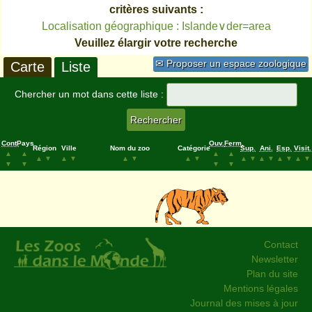
critères suivants :
Localisation géographique : Islande∨der=area
Veuillez élargir votre recherche
✉ Proposer un espace zoologique
Carte
Liste
Chercher un mot dans cette liste :
Cont.
Pays
Ouv.
Ferm.
Région
Ville
Nom du zoo
Catégorie
Sup.
Ani.
Esp.
Visit.
▲
▲
▲
▲
▲
▼
▲
▼
▲
▼
▲
▼
▲
▼
▲
▼
▲
▼
▲
▼
▼
▼
▼
▼
Contact
Newsletter
Plan du site
Mentions légales
Journal des mises à jour