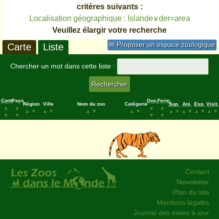
critères suivants :
Localisation géographique : Islande∨der=area
Veuillez élargir votre recherche
✉ Proposer un espace zoologique
Carte
Liste
Chercher un mot dans cette liste :
Cont.
Pays
Ouv.
Ferm.
Région
Ville
Nom du zoo
Catégorie
Sup.
Ani.
Esp.
Visit.
▲
▲
▲
▲
▲
▼
▲
▼
▲
▼
▲
▼
▲
▼
▲
▼
▲
▼
▲
▼
▼
▼
▼
▼
Contact
Newsletter
Plan du site
Mentions légales
Journal des mises à jour