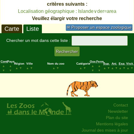
critères suivants :
Localisation géographique : Islande∨der=area
Veuillez élargir votre recherche
✉ Proposer un espace zoologique
Carte
Liste
Chercher un mot dans cette liste :
Cont.
Pays
Ouv.
Ferm.
Région
Ville
Nom du zoo
Catégorie
Sup.
Ani.
Esp.
Visit.
▲
▲
▲
▲
▲
▼
▲
▼
▲
▼
▲
▼
▲
▼
▲
▼
▲
▼
▲
▼
▼
▼
▼
▼
Contact
Newsletter
Plan du site
Mentions légales
Journal des mises à jour