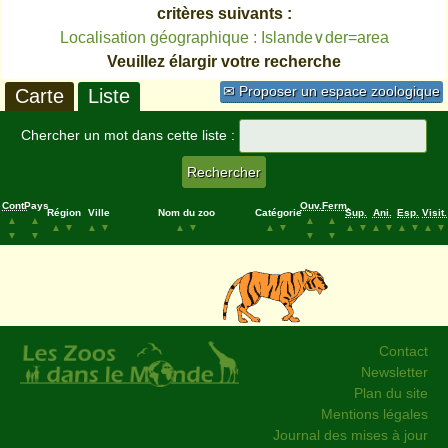
critères suivants :
Localisation géographique : Islande∨der=area
Veuillez élargir votre recherche
✉ Proposer un espace zoologique
Carte
Liste
Chercher un mot dans cette liste :
Cont.
Pays
Ouv.
Ferm.
Région
Ville
Nom du zoo
Catégorie
Sup.
Ani.
Esp.
Visit.
▲
▲
▲
▲
▲
▼
▲
▼
▲
▼
▲
▼
▲
▼
▲
▼
▲
▼
▲
▼
▼
▼
▼
▼
Contact
Newsletter
Plan du site
Mentions légales
Journal des mises à jour