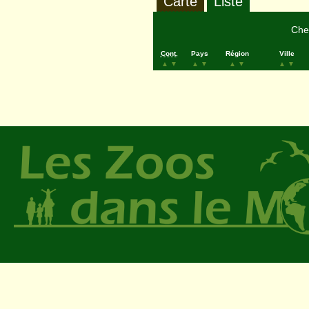
Carte
Liste
Cher
Cont.
Pays
Région
Ville
▲
▼
▲
▼
▲
▼
▲
▼