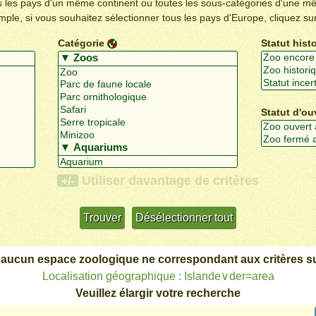
us les pays d'un même continent ou toutes les sous-catégories d'une m
emple, si vous souhaitez sélectionner tous les pays d'Europe, cliquez su
Catégorie
Statut hist
Statut d'ou
Utiliser davantage de critères
+/-
 aucun espace zoologique ne correspondant aux critères su
Localisation géographique : Islande∨der=area
Veuillez élargir votre recherche