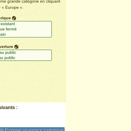
ême grande catégorie en cliquant
r « Europe ».
orique
verture
ivants :
✉ Proposer un espace zoologique