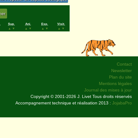
.
Sup.
Ani.
Esp.
Visit.
▲
▼
▲
▼
▲
▼
▲
▼
Contact
Newsletter
Plan du site
Mentions légales
Journal des mises à jour
Copyright © 2001-2026 J. Livet Tous droits réservés
Accompagnement technique et réalisation 2013 :
JojabaPro