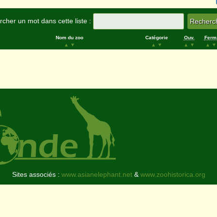
cher un mot dans cette liste :
Nom du zoo
Catégorie
Ouv.
Ferm
▲
▼
▲
▼
▲
▼
▲
▼
Sites associés :
www.asianelephant.net
&
www.zoohistorica.org