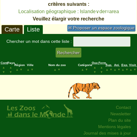
critères suivants :
Localisation géographique : Islande∨der=area
Veuillez élargir votre recherche
✉ Proposer un espace zoologique
Carte
Liste
Chercher un mot dans cette liste :
Cont.
Pays
Ouv.
Ferm.
Région
Ville
Nom du zoo
Catégorie
Sup.
Ani.
Esp.
Visit.
▲
▲
▲
▲
▲
▼
▲
▼
▲
▼
▲
▼
▲
▼
▲
▼
▲
▼
▲
▼
▼
▼
▼
▼
Contact
Newsletter
Plan du site
Mentions légales
Journal des mises à jour