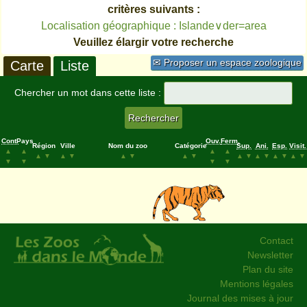
critères suivants :
Localisation géographique : Islande∨der=area
Veuillez élargir votre recherche
✉ Proposer un espace zoologique
Carte
Liste
Chercher un mot dans cette liste :
Cont.
Pays
Ouv.
Ferm.
Région
Ville
Nom du zoo
Catégorie
Sup.
Ani.
Esp.
Visit.
▲
▲
▲
▲
▲
▼
▲
▼
▲
▼
▲
▼
▲
▼
▲
▼
▲
▼
▲
▼
▼
▼
▼
▼
Contact
Newsletter
Plan du site
Mentions légales
Journal des mises à jour