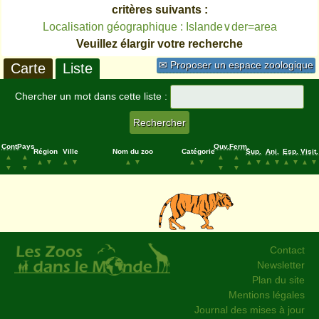
critères suivants :
Localisation géographique : Islande∨der=area
Veuillez élargir votre recherche
✉ Proposer un espace zoologique
Carte
Liste
Chercher un mot dans cette liste :
Cont.
Pays
Ouv.
Ferm.
Région
Ville
Nom du zoo
Catégorie
Sup.
Ani.
Esp.
Visit.
▲
▲
▲
▲
▲
▼
▲
▼
▲
▼
▲
▼
▲
▼
▲
▼
▲
▼
▲
▼
▼
▼
▼
▼
Contact
Newsletter
Plan du site
Mentions légales
Journal des mises à jour