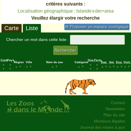
critères suivants :
Localisation géographique : Islande∨der=area
Veuillez élargir votre recherche
✉ Proposer un espace zoologique
Carte
Liste
Chercher un mot dans cette liste :
Cont.
Pays
Ouv.
Ferm.
Région
Ville
Nom du zoo
Catégorie
Sup.
Ani.
Esp.
Visit.
▲
▲
▲
▲
▲
▼
▲
▼
▲
▼
▲
▼
▲
▼
▲
▼
▲
▼
▲
▼
▼
▼
▼
▼
Contact
Newsletter
Plan du site
Mentions légales
Journal des mises à jour