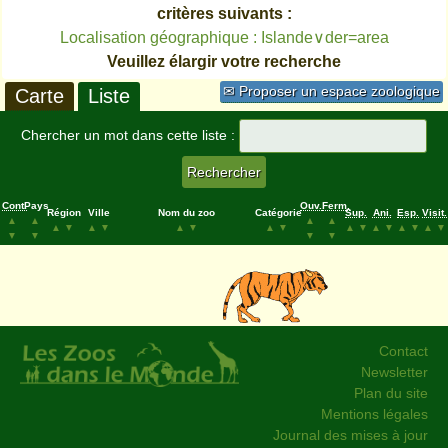
critères suivants :
Localisation géographique : Islande∨der=area
Veuillez élargir votre recherche
✉ Proposer un espace zoologique
Carte
Liste
Chercher un mot dans cette liste :
Cont.
Pays
Ouv.
Ferm.
Région
Ville
Nom du zoo
Catégorie
Sup.
Ani.
Esp.
Visit.
▲
▲
▲
▲
▲
▼
▲
▼
▲
▼
▲
▼
▲
▼
▲
▼
▲
▼
▲
▼
▼
▼
▼
▼
Contact
Newsletter
Plan du site
Mentions légales
Journal des mises à jour