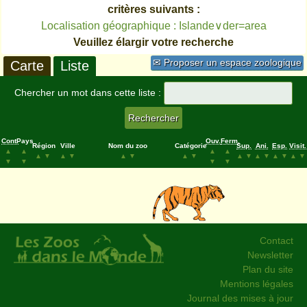
critères suivants :
Localisation géographique : Islande∨der=area
Veuillez élargir votre recherche
✉ Proposer un espace zoologique
Carte
Liste
Chercher un mot dans cette liste :
Cont.
Pays
Ouv.
Ferm.
Région
Ville
Nom du zoo
Catégorie
Sup.
Ani.
Esp.
Visit.
▲
▲
▲
▲
▲
▼
▲
▼
▲
▼
▲
▼
▲
▼
▲
▼
▲
▼
▲
▼
▼
▼
▼
▼
Contact
Newsletter
Plan du site
Mentions légales
Journal des mises à jour