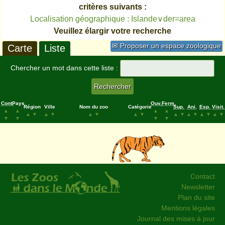
critères suivants :
Localisation géographique : Islande∨der=area
Veuillez élargir votre recherche
✉ Proposer un espace zoologique
Carte
Liste
Chercher un mot dans cette liste :
Cont.
Pays
Ouv.
Ferm.
Région
Ville
Nom du zoo
Catégorie
Sup.
Ani.
Esp.
Visit.
▲
▲
▲
▲
▲
▼
▲
▼
▲
▼
▲
▼
▲
▼
▲
▼
▲
▼
▲
▼
▼
▼
▼
▼
Contact
Newsletter
Plan du site
Mentions légales
Journal des mises à jour