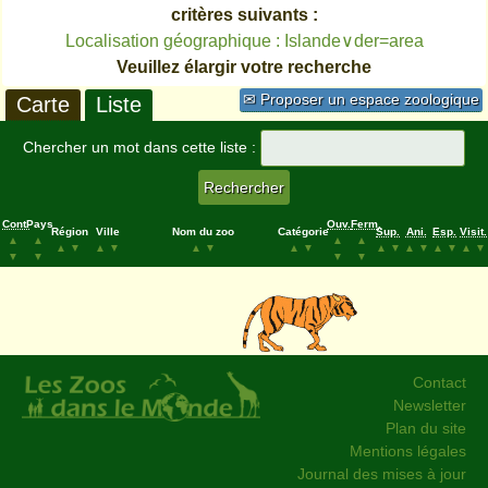
critères suivants :
Localisation géographique : Islande∨der=area
Veuillez élargir votre recherche
✉ Proposer un espace zoologique
Carte
Liste
Chercher un mot dans cette liste :
Cont.
Pays
Ouv.
Ferm.
Région
Ville
Nom du zoo
Catégorie
Sup.
Ani.
Esp.
Visit.
▲
▲
▲
▲
▲
▼
▲
▼
▲
▼
▲
▼
▲
▼
▲
▼
▲
▼
▲
▼
▼
▼
▼
▼
Contact
Newsletter
Plan du site
Mentions légales
Journal des mises à jour