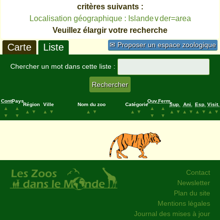
critères suivants :
Localisation géographique : Islande∨der=area
Veuillez élargir votre recherche
✉ Proposer un espace zoologique
Carte
Liste
Chercher un mot dans cette liste :
Cont.
Pays
Ouv.
Ferm.
Région
Ville
Nom du zoo
Catégorie
Sup.
Ani.
Esp.
Visit.
▲
▲
▲
▲
▲
▼
▲
▼
▲
▼
▲
▼
▲
▼
▲
▼
▲
▼
▲
▼
▼
▼
▼
▼
Contact
Newsletter
Plan du site
Mentions légales
Journal des mises à jour