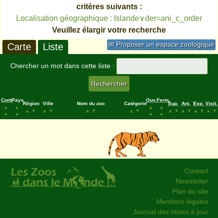
critères suivants :
Localisation géographique : Islande∨der=ani_c_order
Veuillez élargir votre recherche
✉ Proposer un espace zoologique
Carte
Liste
Chercher un mot dans cette liste :
Cont.
Pays
Ouv.
Ferm.
Région
Ville
Nom du zoo
Catégorie
Sup.
Ani.
Esp.
Visit.
▲
▲
▲
▲
▲
▼
▲
▼
▲
▼
▲
▼
▲
▼
▲
▼
▲
▼
▲
▼
▼
▼
▼
▼
Contact
Newsletter
Plan du site
Mentions légales
Journal des mises à jour