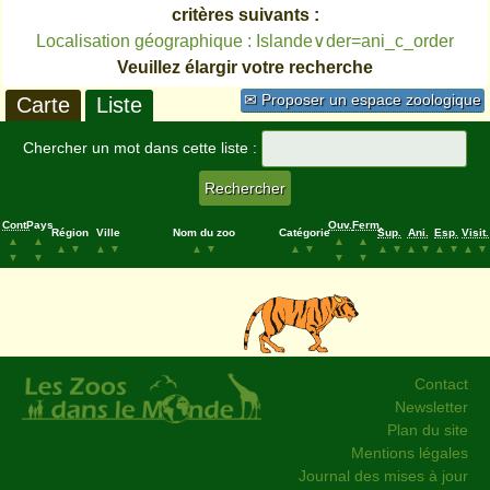
critères suivants :
Localisation géographique : Islande∨der=ani_c_order
Veuillez élargir votre recherche
✉ Proposer un espace zoologique
Carte
Liste
Chercher un mot dans cette liste :
Cont.
Pays
Ouv.
Ferm.
Région
Ville
Nom du zoo
Catégorie
Sup.
Ani.
Esp.
Visit.
▲
▲
▲
▲
▲
▼
▲
▼
▲
▼
▲
▼
▲
▼
▲
▼
▲
▼
▲
▼
▼
▼
▼
▼
Contact
Newsletter
Plan du site
Mentions légales
Journal des mises à jour