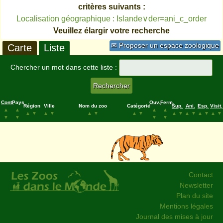
critères suivants :
Localisation géographique : Islande∨der=ani_c_order
Veuillez élargir votre recherche
✉ Proposer un espace zoologique
Carte
Liste
Chercher un mot dans cette liste :
Cont.
Pays
Ouv.
Ferm.
Région
Ville
Nom du zoo
Catégorie
Sup.
Ani.
Esp.
Visit.
▲
▲
▲
▲
▲
▼
▲
▼
▲
▼
▲
▼
▲
▼
▲
▼
▲
▼
▲
▼
▼
▼
▼
▼
Contact
Newsletter
Plan du site
Mentions légales
Journal des mises à jour