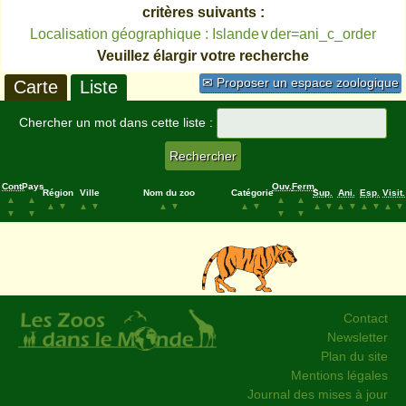
critères suivants :
Localisation géographique : Islande∨der=ani_c_order
Veuillez élargir votre recherche
✉ Proposer un espace zoologique
Carte
Liste
Chercher un mot dans cette liste :
Cont.
Pays
Ouv.
Ferm.
Région
Ville
Nom du zoo
Catégorie
Sup.
Ani.
Esp.
Visit.
▲
▲
▲
▲
▲
▼
▲
▼
▲
▼
▲
▼
▲
▼
▲
▼
▲
▼
▲
▼
▼
▼
▼
▼
Contact
Newsletter
Plan du site
Mentions légales
Journal des mises à jour