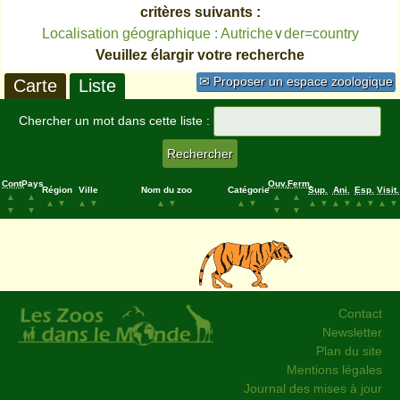
critères suivants :
Localisation géographique : Autriche∨der=country
Veuillez élargir votre recherche
✉ Proposer un espace zoologique
Carte
Liste
Chercher un mot dans cette liste :
Cont.
Pays
Ouv.
Ferm.
Région
Ville
Nom du zoo
Catégorie
Sup.
Ani.
Esp.
Visit.
▲
▲
▲
▲
▲
▼
▲
▼
▲
▼
▲
▼
▲
▼
▲
▼
▲
▼
▲
▼
▼
▼
▼
▼
Contact
Newsletter
Plan du site
Mentions légales
Journal des mises à jour