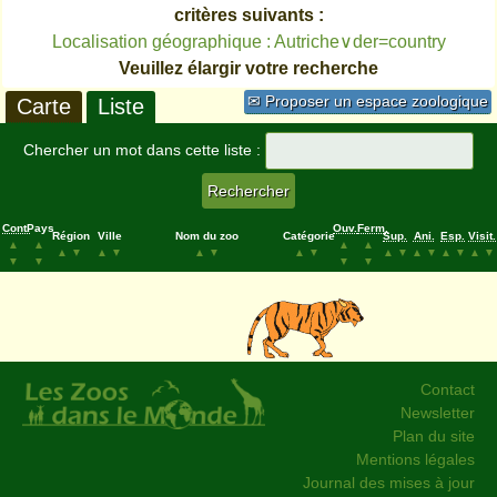
critères suivants :
Localisation géographique : Autriche∨der=country
Veuillez élargir votre recherche
✉ Proposer un espace zoologique
Carte
Liste
Chercher un mot dans cette liste :
Cont.
Pays
Ouv.
Ferm.
Région
Ville
Nom du zoo
Catégorie
Sup.
Ani.
Esp.
Visit.
▲
▲
▲
▲
▲
▼
▲
▼
▲
▼
▲
▼
▲
▼
▲
▼
▲
▼
▲
▼
▼
▼
▼
▼
Contact
Newsletter
Plan du site
Mentions légales
Journal des mises à jour