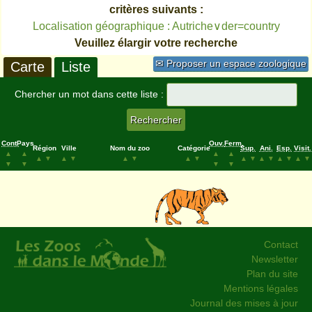
critères suivants :
Localisation géographique : Autriche∨der=country
Veuillez élargir votre recherche
✉ Proposer un espace zoologique
Carte
Liste
Chercher un mot dans cette liste :
Cont.
Pays
Ouv.
Ferm.
Région
Ville
Nom du zoo
Catégorie
Sup.
Ani.
Esp.
Visit.
▲
▲
▲
▲
▲
▼
▲
▼
▲
▼
▲
▼
▲
▼
▲
▼
▲
▼
▲
▼
▼
▼
▼
▼
Contact
Newsletter
Plan du site
Mentions légales
Journal des mises à jour