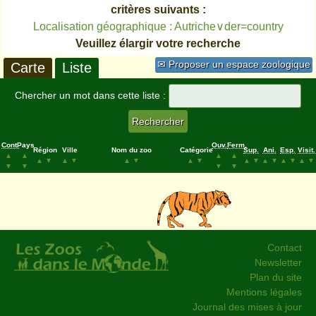
critères suivants :
Localisation géographique : Autriche∨der=country
Veuillez élargir votre recherche
✉ Proposer un espace zoologique
Carte
Liste
Chercher un mot dans cette liste :
Cont.
Pays
Ouv.
Ferm.
Région
Ville
Nom du zoo
Catégorie
Sup.
Ani.
Esp.
Visit.
▲
▲
▲
▲
▲
▼
▲
▼
▲
▼
▲
▼
▲
▼
▲
▼
▲
▼
▲
▼
▼
▼
▼
▼
Contact
Newsletter
Plan du site
Mentions légales
Journal des mises à jour