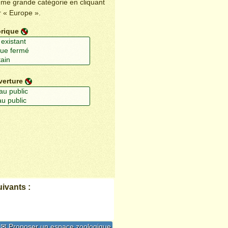
ême grande catégorie en cliquant
r « Europe ».
orique
verture
ivants :
✉ Proposer un espace zoologique