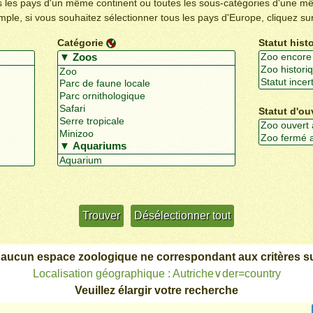
us les pays d'un même continent ou toutes les sous-catégories d'une m
emple, si vous souhaitez sélectionner tous les pays d'Europe, cliquez su
Catégorie
Statut hist
Statut d'ou
Utiliser davantage de critères
+/-
 aucun espace zoologique ne correspondant aux critères su
Localisation géographique : Autriche∨der=country
Veuillez élargir votre recherche