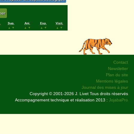
.
Sup.
Ani.
Esp.
Visit.
▲
▼
▲
▼
▲
▼
▲
▼
Contact
Newsletter
Plan du site
Mentions légales
Journal des mises à jour
Copyright © 2001-2026 J. Livet Tous droits réservés
Accompagnement technique et réalisation 2013 :
JojabaPro