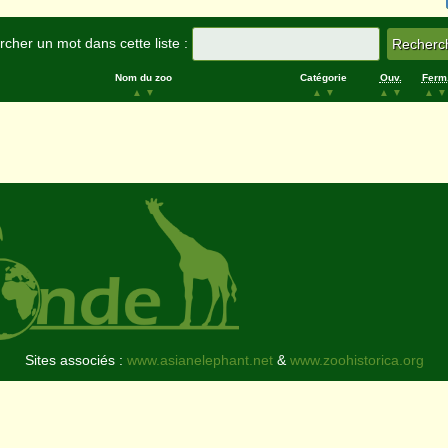
cher un mot dans cette liste :
Nom du zoo
Catégorie
Ouv.
Ferm
▲
▼
▲
▼
▲
▼
▲
▼
Sites associés :
www.asianelephant.net
&
www.zoohistorica.org