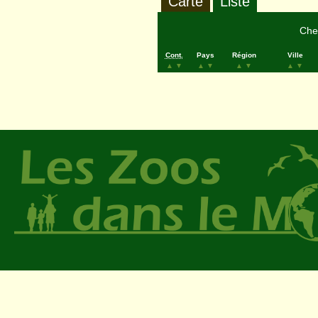
Carte
Liste
Cher
Cont.
Pays
Région
Ville
▲
▼
▲
▼
▲
▼
▲
▼