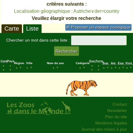
critères suivants :
Localisation géographique : Autriche∨der=country
Veuillez élargir votre recherche
✉ Proposer un espace zoologique
Carte
Liste
Chercher un mot dans cette liste :
Cont.
Pays
Ouv.
Ferm.
Région
Ville
Nom du zoo
Catégorie
Sup.
Ani.
Esp.
Visit.
▲
▲
▲
▲
▲
▼
▲
▼
▲
▼
▲
▼
▲
▼
▲
▼
▲
▼
▲
▼
▼
▼
▼
▼
Contact
Newsletter
Plan du site
Mentions légales
Journal des mises à jour