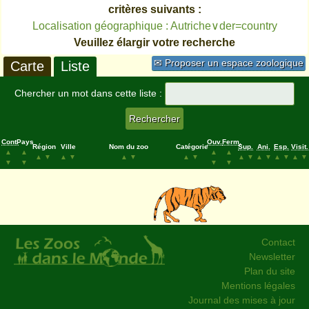
critères suivants :
Localisation géographique : Autriche∨der=country
Veuillez élargir votre recherche
✉ Proposer un espace zoologique
Carte
Liste
Chercher un mot dans cette liste :
Cont.
Pays
Ouv.
Ferm.
Région
Ville
Nom du zoo
Catégorie
Sup.
Ani.
Esp.
Visit.
▲
▲
▲
▲
▲
▼
▲
▼
▲
▼
▲
▼
▲
▼
▲
▼
▲
▼
▲
▼
▼
▼
▼
▼
Contact
Newsletter
Plan du site
Mentions légales
Journal des mises à jour