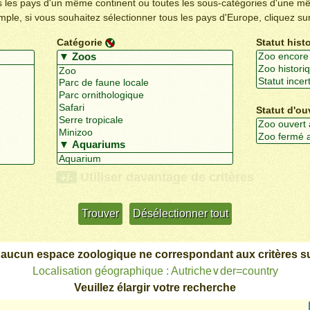
us les pays d'un même continent ou toutes les sous-catégories d'une m
emple, si vous souhaitez sélectionner tous les pays d'Europe, cliquez su
Catégorie
Statut hist
Statut d'ou
Utiliser davantage de critères
+/-
 aucun espace zoologique ne correspondant aux critères su
Localisation géographique : Autriche∨der=country
Veuillez élargir votre recherche