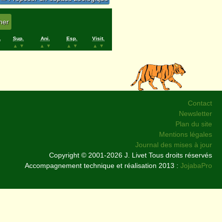
.
Sup.
Ani.
Esp.
Visit.
▲
▼
▲
▼
▲
▼
▲
▼
Contact
Newsletter
Plan du site
Mentions légales
Journal des mises à jour
Copyright © 2001-2026 J. Livet Tous droits réservés
Accompagnement technique et réalisation 2013 :
JojabaPro