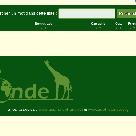
cher un mot dans cette liste :
Nom du zoo
Catégorie
Ouv.
Ferm
▲
▼
▲
▼
▲
▼
▲
▼
Sites associés :
www.asianelephant.net
&
www.zoohistorica.org