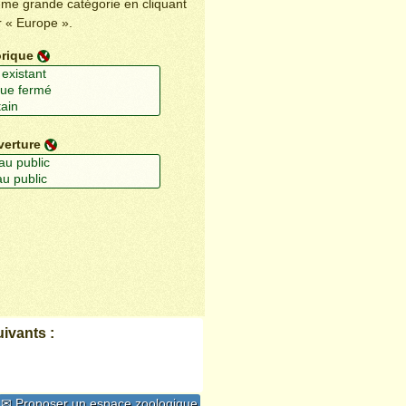
ême grande catégorie en cliquant
r « Europe ».
orique
verture
ivants :
✉ Proposer un espace zoologique