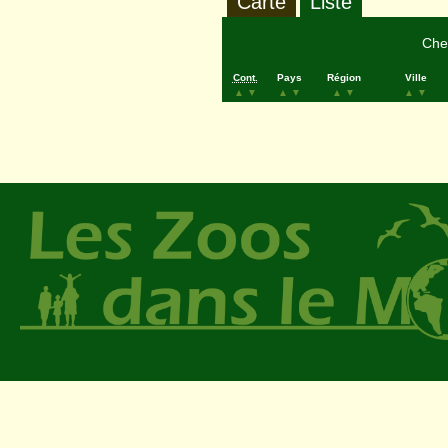
Carte
Liste
Cher
Cont.
Pays
Région
Ville
▲
▼
▲
▼
▲
▼
▲
▼