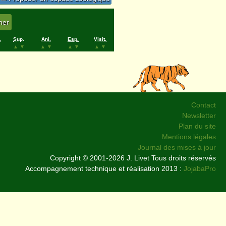
.
Sup.
Ani.
Esp.
Visit.
▲
▼
▲
▼
▲
▼
▲
▼
Contact
Newsletter
Plan du site
Mentions légales
Journal des mises à jour
Copyright © 2001-2026 J. Livet Tous droits réservés
Accompagnement technique et réalisation 2013 :
JojabaPro