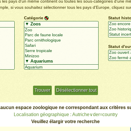
us les pays d'un même continent ou toutes les sous-catégories d'une m
emple, si vous souhaitez sélectionner tous les pays d'Europe, cliquez su
Catégorie
Statut hist
Statut d'ou
Utiliser davantage de critères
+/-
 aucun espace zoologique ne correspondant aux critères su
Localisation géographique : Autriche∨der=country
Veuillez élargir votre recherche