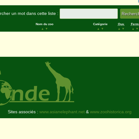
cher un mot dans cette liste :
Nom du zoo
Catégorie
Ouv.
Ferm
▲
▼
▲
▼
▲
▼
▲
▼
Sites associés :
www.asianelephant.net
&
www.zoohistorica.org