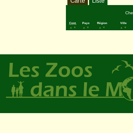
Carte
Liste
Cher
Cont.
Pays
Région
Ville
▲
▼
▲
▼
▲
▼
▲
▼