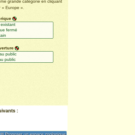
ême grande catégorie en cliquant
r « Europe ».
orique
verture
ivants :
✉ Proposer un espace zoologique