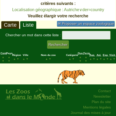
critères suivants :
Localisation géographique : Autriche∨der=country
Veuillez élargir votre recherche
✉ Proposer un espace zoologique
Carte
Liste
Chercher un mot dans cette liste :
Cont.
Pays
Ouv.
Ferm.
Région
Ville
Nom du zoo
Catégorie
Sup.
Ani.
Esp.
Visit.
▲
▲
▲
▲
▲
▼
▲
▼
▲
▼
▲
▼
▲
▼
▲
▼
▲
▼
▲
▼
▼
▼
▼
▼
Contact
Newsletter
Plan du site
Mentions légales
Journal des mises à jour