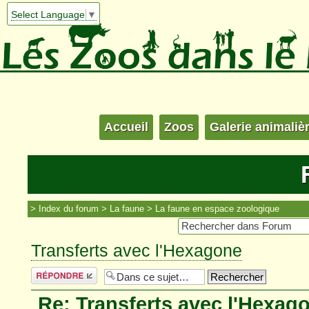
Select Language
▼
Accueil
Zoos
Galerie animaliè
Index du forum
La faune
La faune en espace zoologique
Transferts avec l'Hexagone
Répondre
Re: Transferts avec l'Hexag