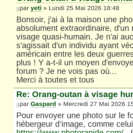
par
yeti
» Lundi 25 Mai 2026 18:48
Bonsoir, j'ai à la maison une pho
absolument extraordinaire, d'u
visage quasi-humain. Je n'ai aucu
s'agissait d'un individu ayant v
américain entre les deux guerres
plus ! Y a-t-il un moyen d'envoy
forum ? Je ne vois pas où...
Merci à toutes et tous
Re: Orang-outan à visage hu
par
Gaspard
» Mercredi 27 Mai 2026 1
Pour envoyer une photo sur le for
hébergeur d’image, comme celui 
https://www.photorapide.com/
. 