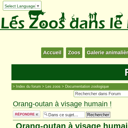
Select Language
▼
Accueil
Zoos
Galerie animaliè
Index du forum
Les zoos
Documentation zoologique
Orang-outan à visage humain !
Répondre
Orang-outan à visage humai