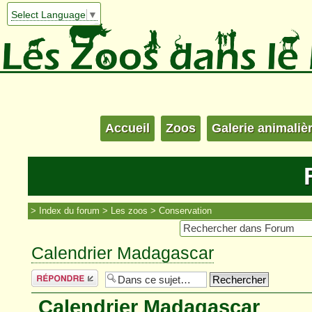
Select Language
▼
Accueil
Zoos
Galerie animaliè
Index du forum
Les zoos
Conservation
Calendrier Madagascar
Répondre
Calendrier Madagascar