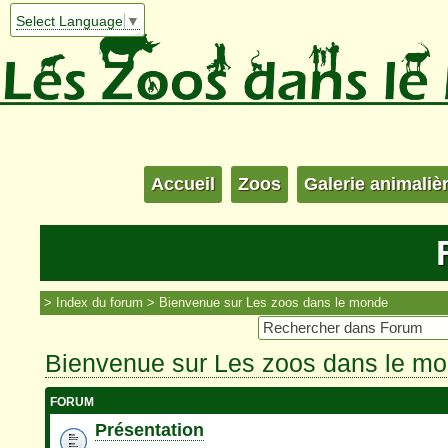
Select Language
▼
Accueil
Zoos
Galerie animaliè
Index du forum
Bienvenue sur Les zoos dans le monde
Bienvenue sur Les zoos dans le m
FORUM
Présentation