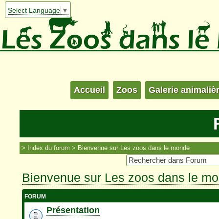
Select Language
▼
Accueil
Zoos
Galerie animaliè
Index du forum
Bienvenue sur Les zoos dans le monde
Bienvenue sur Les zoos dans le m
FORUM
Présentation