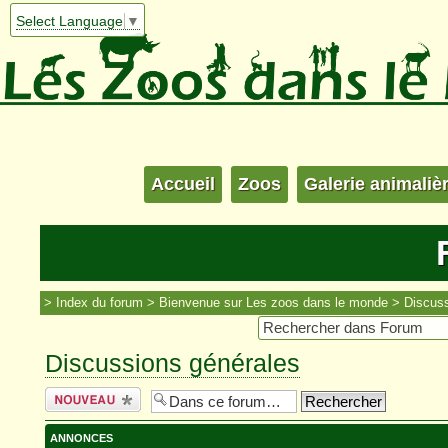
Select Language
▼
Accueil
Zoos
Galerie animaliè
Index du forum
Bienvenue sur Les zoos dans le monde
Discuss
Discussions générales
Écrire un
nouveau sujet
ANNONCES