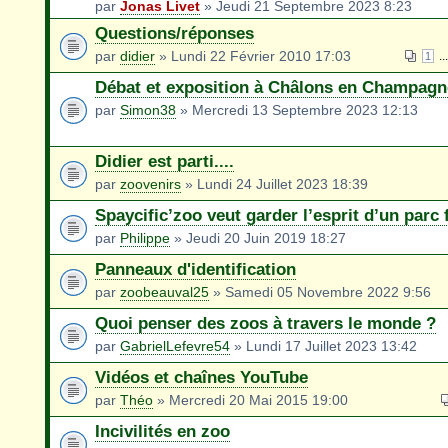
par
Jonas Livet
» Jeudi 21 Septembre 2023 8:23
Questions/réponses
par
didier
» Lundi 22 Février 2010 17:03
..
1
Débat et exposition à Châlons en Champagn
par
Simon38
» Mercredi 13 Septembre 2023 12:13
Didier est parti....
par
zoovenirs
» Lundi 24 Juillet 2023 18:39
Spaycific’zoo veut garder l’esprit d’un parc 
par
Philippe
» Jeudi 20 Juin 2019 18:27
Panneaux d'identification
par
zoobeauval25
» Samedi 05 Novembre 2022 9:56
Quoi penser des zoos à travers le monde ?
par
GabrielLefevre54
» Lundi 17 Juillet 2023 13:42
Vidéos et chaînes YouTube
par
Théo
» Mercredi 20 Mai 2015 19:00
Incivilités en zoo