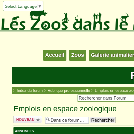
Select Language
▼
Accueil
Zoos
Galerie animaliè
Index du forum
Rubrique professionnelle
Emplois en espace zo
Emplois en espace zoologique
Écrire un
nouveau sujet
ANNONCES