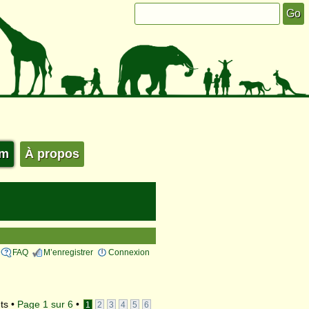
um
À propos
FAQ
M’enregistrer
Connexion
ts •
Page
1
sur
6
•
1
2
3
4
5
6