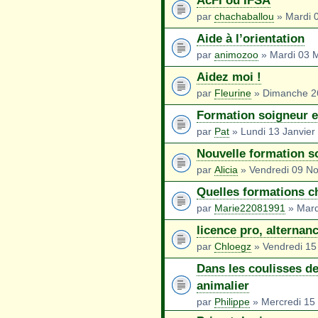
AcFI ou IFSA
par
chachaballou
» Mardi 
Aide à l’orientation
par
animozoo
» Mardi 03 
Aidez moi !
par
Fleurine
» Dimanche 26
Formation soigneur 
par
Pat
» Lundi 13 Janvier
Nouvelle formation s
par
Alicia
» Vendredi 09 N
Quelles formations c
par
Marie22081991
» Mard
licence pro, alternanc
par
Chloegz
» Vendredi 15
Dans les coulisses d
animalier
par
Philippe
» Mercredi 15