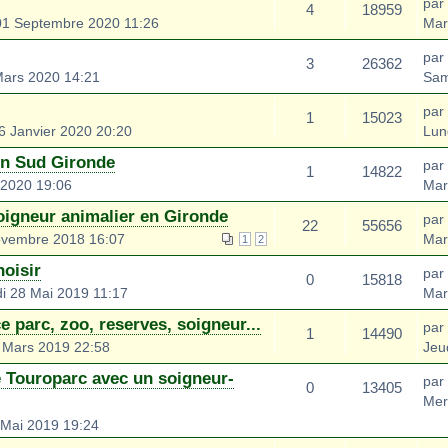
par
4
18959
01 Septembre 2020 11:26
Mar
par
3
26362
Mars 2020 14:21
Sam
par
1
15023
 Janvier 2020 20:20
Lun
en Sud Gironde
par
1
14822
 2020 19:06
Mar
oigneur animalier en Gironde
par
22
55656
ovembre 2018 16:07
Mar
1
2
hoisir
par
0
15818
i 28 Mai 2019 11:17
Mar
e parc, zoo, reserves, soigneur...
par
1
14490
 Mars 2019 22:58
Jeu
e Touroparc avec un soigneur-
par
0
13405
Mer
 Mai 2019 19:24