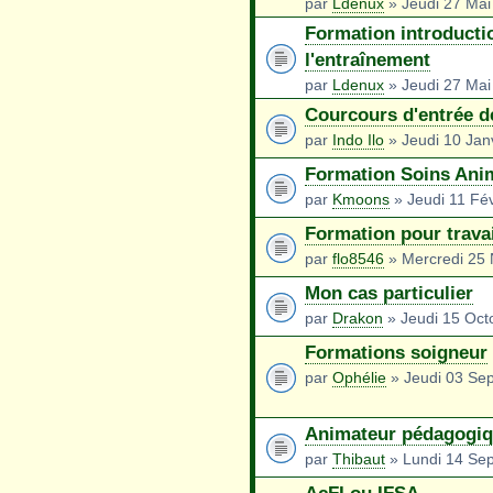
par
Ldenux
» Jeudi 27 Mai
Formation introducti
l'entraînement
par
Ldenux
» Jeudi 27 Mai
Courcours d'entrée d
par
Indo Ilo
» Jeudi 10 Jan
Formation Soins Ani
par
Kmoons
» Jeudi 11 Fév
Formation pour travai
par
flo8546
» Mercredi 25
Mon cas particulier
par
Drakon
» Jeudi 15 Oct
Formations soigneur
par
Ophélie
» Jeudi 03 Se
Animateur pédagogi
par
Thibaut
» Lundi 14 Se