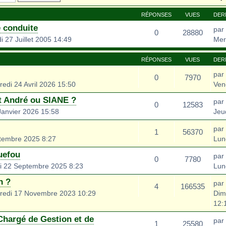
RÉPONSES
VUES
DER
 conduite
par
0
28880
 27 Juillet 2005 14:49
Mer
RÉPONSES
VUES
DER
par
0
7970
edi 24 Avril 2026 15:50
Ven
t André ou SIANE ?
par
0
12583
Janvier 2026 15:58
Jeu
par
1
56370
tembre 2025 8:27
Lun
uefou
par
0
7780
i 22 Septembre 2025 8:23
Lun
n ?
par
4
166535
redi 17 Novembre 2023 10:29
Dim
12:
Chargé de Gestion et de
par
1
25580