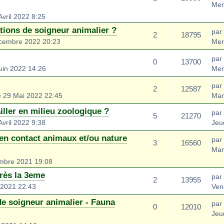
Mer
vril 2022 8:25
tions de soigneur animalier ?
par
2
18795
cembre 2022 20:23
Mer
par
0
13700
uin 2022 14:26
Mer
par
2
12587
 29 Mai 2022 22:45
Mar
ller en milieu zoologique ?
par
5
21270
vril 2022 9:38
Jeu
en contact animaux et/ou nature
par
3
16560
Mar
mbre 2021 19:08
près la 3eme
par
2
13955
 2021 22:43
Ven
de soigneur animalier - Fauna
par
0
12010
Jeu