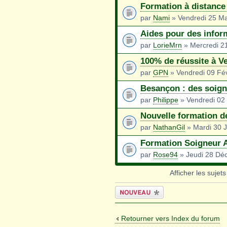
Formation à distance
par
Nami
» Vendredi 25 Ma
Aides pour des infor
par
LorieMrn
» Mercredi 21
100% de réussite à 
par
GPN
» Vendredi 09 Fév
Besançon : des soign
par
Philippe
» Vendredi 02 
Nouvelle formation d
par
NathanGil
» Mardi 30 J
Formation Soigneur 
par
Rose94
» Jeudi 28 Dé
Afficher les sujet
Écrire un
nouveau sujet
Retourner vers Index du forum