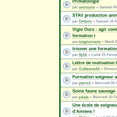
Primatologie
par
animozoo
» Samedi 04
STAV production an
par
Dedemi
» Samedi 16 M
Vigie Ours : agir con
formation l
par
soigeurmarie
» Mardi 
trouver une formatio
par
lily56
» Lundi 25 Févri
Lettre de motivation
par
Guillaume44
» Dimanch
Formation soigneur 
par
pierrick
» Mercredi 05 A
Soins faune sauvage
par
jukala
» Mercredi 20 Fé
Une école de soigneur
d’Amiens !