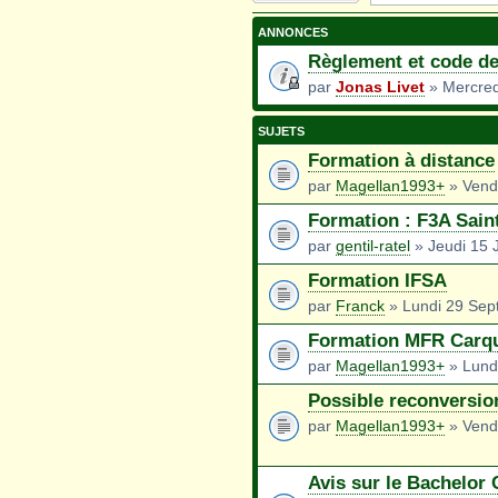
nouveau sujet
ANNONCES
Règlement et code de
par
Jonas Livet
» Mercredi
SUJETS
Formation à distance
par
Magellan1993+
» Vendr
Formation : F3A Sain
par
gentil-ratel
» Jeudi 15 
Formation IFSA
par
Franck
» Lundi 29 Sep
Formation MFR Carq
par
Magellan1993+
» Lund
Possible reconversio
par
Magellan1993+
» Vend
Avis sur le Bachelor 