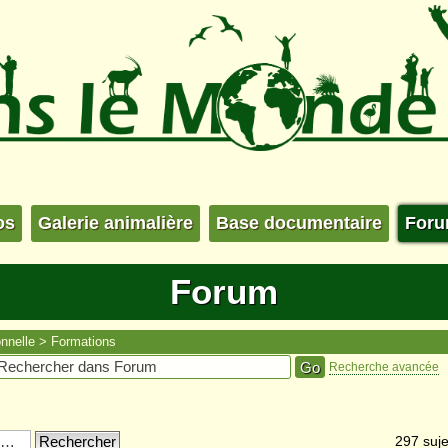
os
Galerie animalière
Base documentaire
For
Forum
nnelle
Formations
Recherche avancée
297 suje