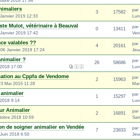
tobre 2018 17:54
nimaliers
par
3
17582
Janvier 2019 12:33
Lun
te Mulot, vétérinaire à Beauval
par
0
13411
Janvier 2019 17:42
Ven
nce valables ??
par
4
20161
06 Janvier 2019 17:24
Jeu
nimalier ?
par
26
58686
 2018 17:00
Lun
1
2
mation au Cppfa de Vendome
par
2
15963
3 Mai 2015 11:28
Mar
 animalier
par
1
15297
 2018 9:14
Lun
ur Animalier
par
2
16891
tobre 2018 10:59
Sam
on de soigner animalier en Vendée
par
7
23833
Juin 2018 6:50
Jeu