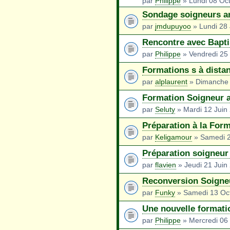
par
Philippe
» Lundi 08 Oc
Sondage soigneurs a
par
jmdupuyoo
» Lundi 28 
Rencontre avec Baptis
par
Philippe
» Vendredi 25 
Formations s à dista
par
alplaurent
» Dimanche 
Formation Soigneur a
par
Seluty
» Mardi 12 Juin
Préparation à la For
par
Keligamour
» Samedi 2
Préparation soigneur
par
flavien
» Jeudi 21 Juin
Reconversion Soigne
par
Funky
» Samedi 13 Oc
Une nouvelle formati
par
Philippe
» Mercredi 06 