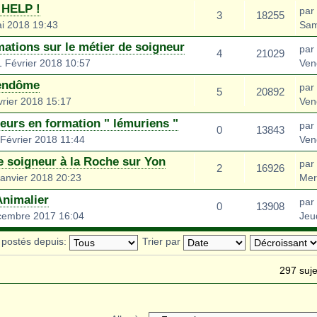
 HELP !
par
3
18255
i 2018 19:43
Sam
mations sur le métier de soigneur
par
4
21029
 Février 2018 10:57
Ven
Vendôme
par
5
20892
rier 2018 15:17
Ven
eurs en formation " lémuriens "
par
0
13843
Février 2018 11:44
Ven
e soigneur à la Roche sur Yon
par
2
16926
anvier 2018 20:23
Mer
Animalier
par
0
13908
cembre 2017 16:04
Jeu
s postés depuis:
Trier par
297 suje