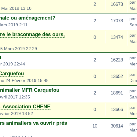
par
2
16673
 Mai 2019 13:10
Mar
imale ou aménagement?
par
2
17078
ars 2019 2:11
Sam
tre le braconnage des ours,
par
0
13474
Mar
05 Mars 2019 22:29
n
par
2
16228
er 2019 22:44
Mer
 Carquefou
par
0
13652
e 24 Février 2019 15:48
Dim
animalier MFR Carquefou
par
2
18691
vril 2017 12:35
Sam
 - Association CHENE
par
0
13666
vrier 2019 18:52
Mer
s animaliers va ouvrir près
par
10
30614
Mar