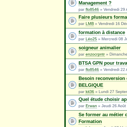
Management ?
par
flo8546
» Vendredi 29 A
Faire plusieurs forma
par
LMB
» Vendredi 16 Dé
formation à distance
par
Léo25
» Mercredi 08 J
soigneur animalier
par
enzocrpntr
» Dimanche
BTSA GPN pour travai
par
flo8546
» Vendredi 22 A
Besoin reconversion 
BELGIQUE
par
kit36
» Lundi 27 Septe
Quel étude choisir a
par
Erwan
» Jeudi 26 Août
Se former au métier 
Formation