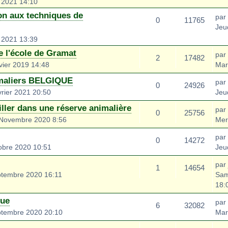
 2021 14:10
on aux techniques de
par
0
11765
Jeu
 2021 13:39
e l'école de Gramat
par
2
17482
vier 2019 14:48
Mar
maliers BELGIQUE
par
0
24926
rier 2021 20:50
Jeu
ller dans une réserve animalière
par
0
25756
 Novembre 2020 8:56
Mer
par
0
14272
obre 2020 10:51
Jeu
par
1
14654
ptembre 2020 16:11
Sam
18:
que
par
6
32082
ptembre 2020 20:10
Mar