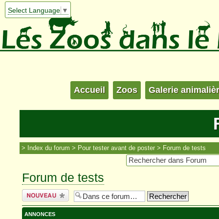
Select Language
▼
Accueil
Zoos
Galerie animaliè
Index du forum
Pour tester avant de poster
Forum de tests
Forum de tests
Écrire un
nouveau sujet
ANNONCES