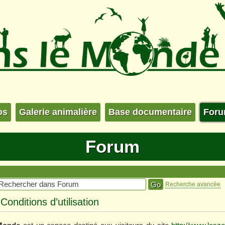
os
Galerie animalière
Base documentaire
For
Forum
Recherche avancée
nditions d’utilisation