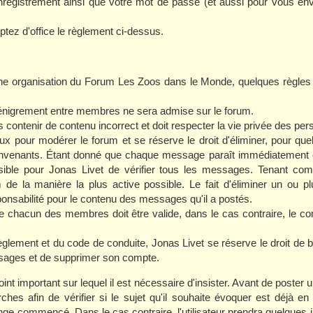
 enregistrement ainsi que votre mot de passe (et aussi pour vous 
.
tez d'office le règlement ci-dessus.
ne organisation du Forum Les Zoos dans le Monde, quelques règles 
nigrement entre membres ne sera admise sur le forum.
ntenir de contenu incorrect et doit respecter la vie privée des per
 pour modérer le forum et se réserve le droit d'éliminer, pour quel
venants. Étant donné que chaque message paraît immédiatement en
ssible pour Jonas Livet de vérifier tous les messages. Tenant comp
 de la manière la plus active possible. Le fait d'éliminer un ou
onsabilité pour le contenu des messages qu'il a postés.
chacun des membres doit être valide, dans le cas contraire, le 
ement et du code de conduite, Jonas Livet se réserve le droit de 
ssages et de supprimer son compte.
int important sur lequel il est nécessaire d'insister. Avant de poster un
ches afin de vérifier si le sujet qu'il souhaite évoquer est déjà en
nge commencé. Dans le cas contraire, l'utilisateur prendra quelques 