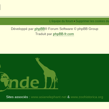
L’équipe du forum
•
Supprimer les cookies d
Développé par
phpBB
® Forum Software © phpBB Group
Traduit par
phpBB-fr.com
Sites associés :
www.asianelephant.net
&
www.zoohistorica.org