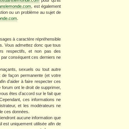
zoosdanslemonde.com
pour qu'ils
danslemonde.com
, est également
stion ou un problème au sujet de
onde.com
.
ssages à caractère répréhensible
ges. Vous admettez donc que tous
rs respectifs, et non pas des
 par conséquent ces derniers ne
naçants, sexuels ou tout autre
nt de façon permanente (et votre
in d'aider à faire respecter ces
 forum ont le droit de supprimer,
vous êtes d'accord sur le fait que
Cependant, ces informations ne
strateur, et les modérateurs ne
 de ces données.
tiendront aucune information que
l est uniquement utilisée afin de