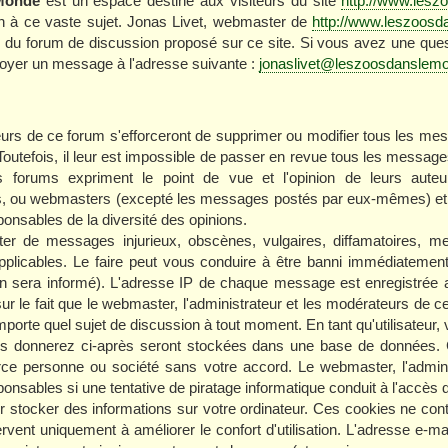
Monde
est un espace destiné aux visiteurs du site
http://www.les
ion à ce vaste sujet. Jonas Livet, webmaster de
http://www.leszoos
ur du forum de discussion proposé sur ce site. Si vous avez une que
nvoyer un message à l'adresse suivante :
jonaslivet@leszoosdanslem
urs de ce forum s'efforceront de supprimer ou modifier tous les me
Toutefois, il leur est impossible de passer en revue tous les messa
forums expriment le point de vue et l'opinion de leurs auteu
s, ou webmasters (excepté les messages postés par eux-mêmes) et
onsables de la diversité des opinions.
r de messages injurieux, obscènes, vulgaires, diffamatoires, me
applicables. Le faire peut vous conduire à être banni immédiateme
en sera informé). L'adresse IP de chaque message est enregistrée af
ur le fait que le webmaster, l'administrateur et les modérateurs de ce
'importe quel sujet de discussion à tout moment. En tant qu'utilisateur, 
ous donnerez ci-après seront stockées dans une base de données. 
rce personne ou société sans votre accord. Le webmaster, l'admini
onsables si une tentative de piratage informatique conduit à l'accès
ur stocker des informations sur votre ordinateur. Ces cookies ne con
ervent uniquement à améliorer le confort d'utilisation. L'adresse e-mai