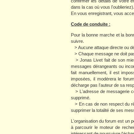
confirmer les détails de votre
dans la cas où vous l'oublieriez)
En vous enregistrant, vous accep
Code de conduite :
Pour la bonne marche et la bon
suivre.
> Aucune attaque directe ou dé
> Chaque message ne doit pas co
> Jonas Livet fait de son mieux
messages dérangeants ou incon
fait manuellement, il est impo
imposées, il modérera le forum
décharge pas l'auteur de sa resp
> L'adresse de messagerie ce 
supprimé.
> En cas de non respect du règl
supprimer la totalité de ses me
L'organisation du forum est un po
à parcourir le moteur de recher
intéressant de poursuivre l'écha