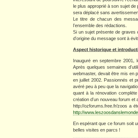
le plus approprié à son sujet de p
sera déplacé sans avertissemen
Le titre de chacun des message
l'ensemble des rédactions.
Si un sujet présente de graves d
d'origine du message sont à évit
Aspect historique et introduct
Inauguré en septembre 2001, l
Après quelques semaines d'utilis
webmaster, devait être mis en p
en juillet 2002. Passionnés et 
avéré peu à peu que la navigation
quant à la rénovation complète
création d'un nouveau forum et a
http://ozforums.free.fr/zoos a é
http://www.leszoosdanslemond
En espérant que ce forum soit u
belles visites en parcs !