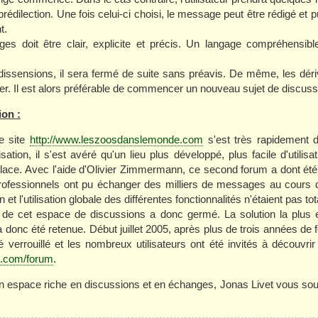
rédilection. Une fois celui-ci choisi, le message peut être rédigé et pu
t.
s doit être clair, explicite et précis. Un langage compréhensible 
issensions, il sera fermé de suite sans préavis. De même, les dériv
er. Il est alors préférable de commencer un nouveau sujet de discuss
ion :
e site
http://www.leszoosdanslemonde.com
s'est très rapidement d
ation, il s'est avéré qu'un lieu plus développé, plus facile d'utilisat
lace. Avec l'aide d'Olivier Zimmermann, ce second forum a dont été
professionnels ont pu échanger des milliers de messages au cours de
 et l'utilisation globale des différentes fonctionnalités n'étaient pas t
 de cet espace de discussions a donc germé. La solution la plus e
 donc été retenue. Début juillet 2005, après plus de trois années de
té verrouillé et les nombreux utilisateurs ont été invités à découvrir
e.com/forum
.
n espace riche en discussions et en échanges, Jonas Livet vous sou