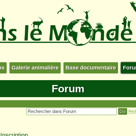
os
Galerie animalière
Base documentaire
For
Forum
Rec
nscription