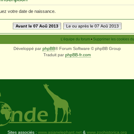
iquez votre date de naissance.
Avant le 07 Aoû 2013
Le ou après le 07 Aoû 2013
L’équipe du forum
•
Supprimer les cookies d
Développé par
phpBB
® Forum Software © phpBB Group
Traduit par
phpBB-fr.com
Sites associés :
www.asianelephant.net
&
www.zoohistorica.org