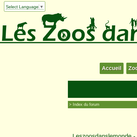
Select Language
▼
Accueil
Zo
Index du forum
Leszoosdanslemonde - I