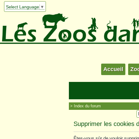
Select Language
▼
Accueil
Zo
Index du forum
Supprimer les cookies 
Êtes-vous sûr de vouloir suppri