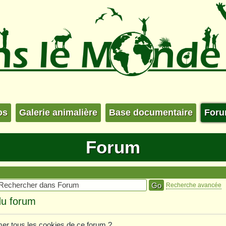
os
Galerie animalière
Base documentaire
For
Forum
Recherche avancée
du forum
mer tous les cookies de ce forum ?