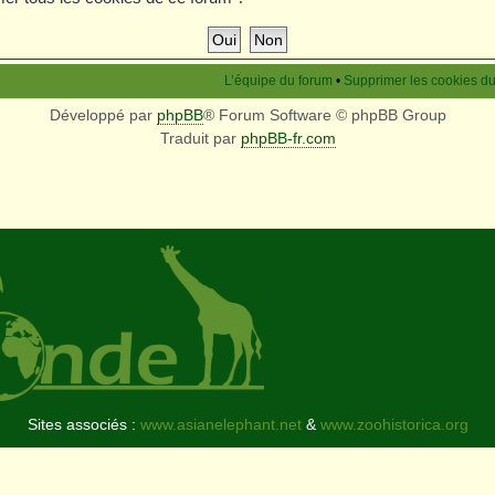
L’équipe du forum
•
Supprimer les cookies d
Développé par
phpBB
® Forum Software © phpBB Group
Traduit par
phpBB-fr.com
Sites associés :
www.asianelephant.net
&
www.zoohistorica.org