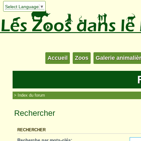
Select Language
▼
Accueil
Zoos
Galerie animaliè
Index du forum
Rechercher
RECHERCHER
Recherche par mots-clés: