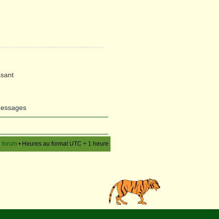
sant
messages
u forum
• Heures au format UTC + 1 heure