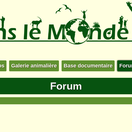
os
Galerie animalière
Base documentaire
For
Forum